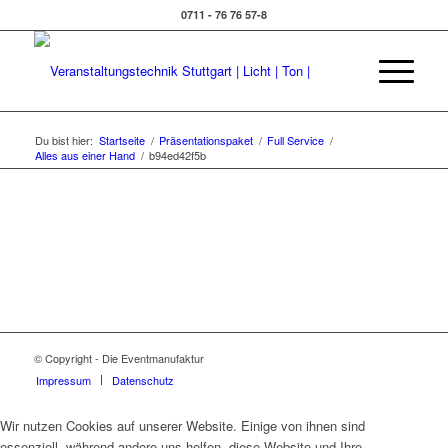
0711 - 76 76 57-8
Du bist hier:
Startseite
/
Präsentationspaket
/
Full Service
/
Alles aus einer Hand
/
b94ed42f5b
© Copyright - Die Eventmanufaktur
Impressum
Datenschutz
Wir nutzen Cookies auf unserer Website. Einige von ihnen sind
essenziell, während andere uns helfen, diese Website und Ihre