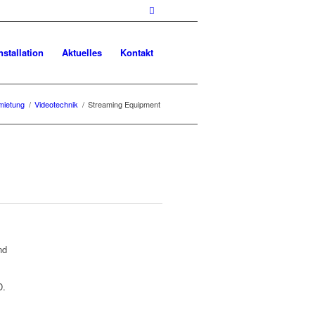
nstallation
Aktuelles
Kontakt
mietung
/
Videotechnik
/
Streaming Equipment
nd
D.