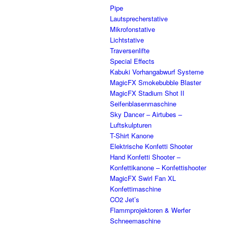
Pipe
Lautsprecherstative
Mikrofonstative
Lichtstative
Traversenlifte
Special Effects
Kabuki Vorhangabwurf Systeme
MagicFX Smokebubble Blaster
MagicFX Stadium Shot II
Seifenblasenmaschine
Sky Dancer – Airtubes –
Luftskulpturen
T-Shirt Kanone
Elektrische Konfetti Shooter
Hand Konfetti Shooter –
Konfettikanone – Konfettishooter
MagicFX Swirl Fan XL
Konfettimaschine
CO2 Jet’s
Flammprojektoren & Werfer
Schneemaschine