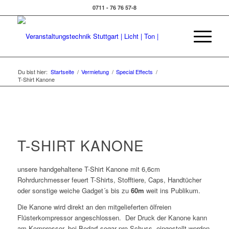
0711 - 76 76 57-8
Du bist hier:
Startseite
/
Vermietung
/
Special Effects
/
T-Shirt Kanone
T-SHIRT KANONE
unsere handgehaltene T-Shirt Kanone mit 6,6cm
Rohrdurchmesser feuert T-Shirts, Stofftiere, Caps, Handtücher
oder sonstige weiche Gadget´s bis zu
60m
weit ins Publikum.
Die Kanone wird direkt an den mitgelieferten ölfreien
Flüsterkompressor angeschlossen. Der Druck der Kanone kann
am Kompressor, bei Bedarf sogar pro Schuss, eingestellt werden.