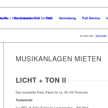
tseite
Konferenztechnik
FAQ
Vermietung
Full Service
I
Du bist hier:
Startseite
MUSIKANLAGEN MIETEN
LICHT + TON II
Das komplette Party Paket für ca. 80-100 Personen
Tontechnik:
2 x FBT J8 Aktiv Fullrange Lautsprecher – 200 Watt