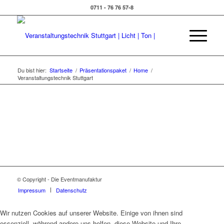
0711 - 76 76 57-8
Du bist hier:
Startseite
/
Präsentationspaket
/
Home
/
Veranstaltungstechnik Stuttgart
© Copyright - Die Eventmanufaktur
Impressum
Datenschutz
Wir nutzen Cookies auf unserer Website. Einige von ihnen sind
essenziell, während andere uns helfen, diese Website und Ihre