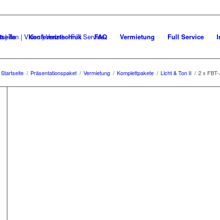
tseite
Konferenztechnik
FAQ
Vermietung
Full Service
I
Startseite
/
Präsentationspaket
/
Vermietung
/
Komplettpakete
/
Licht & Ton II
/
2 x FBT-