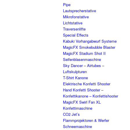
Pipe
Lautsprecherstative
Mikrofonstative
Lichtstative
Traversenlifte
Special Effects
Kabuki Vorhangabwurf Systeme
MagicFX Smokebubble Blaster
MagicFX Stadium Shot II
Seifenblasenmaschine
Sky Dancer – Airtubes –
Luftskulpturen
T-Shirt Kanone
Elektrische Konfetti Shooter
Hand Konfetti Shooter –
Konfettikanone – Konfettishooter
MagicFX Swirl Fan XL
Konfettimaschine
CO2 Jet’s
Flammprojektoren & Werfer
Schneemaschine