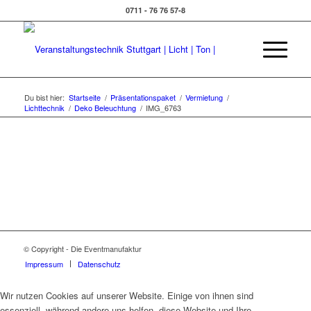
0711 - 76 76 57-8
Du bist hier:
Startseite
/
Präsentationspaket
/
Vermietung
/
Lichttechnik
/
Deko Beleuchtung
/
IMG_6763
© Copyright - Die Eventmanufaktur
Impressum
Datenschutz
Wir nutzen Cookies auf unserer Website. Einige von ihnen sind
essenziell, während andere uns helfen, diese Website und Ihre