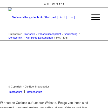
0711 - 76 76 57-8
Du bist hier:
Startseite
/
Präsentationspaket
/
Vermietung
/
Lichttechnik
/
Komplette Lichtanlagen
/
IMG_8361
© Copyright - Die Eventmanufaktur
Impressum
Datenschutz
Wir nutzen Cookies auf unserer Website. Einige von ihnen sind
essenziell, während andere uns helfen, diese Website und Ihre