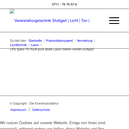
0711 - 76 76 57-8
Du bist hier:
Startseite
/
Präsentationspaket
/
Vermietung
/
Lichttechnik
/
Laser
/
LPS Spike 7K RGB pure diode Laser mieten verleih stuttgart
© Copyright - Die Eventmanufaktur
Impressum
Datenschutz
Wir nutzen Cookies auf unserer Website. Einige von ihnen sind
essenziell, während andere uns helfen, diese Website und Ihre