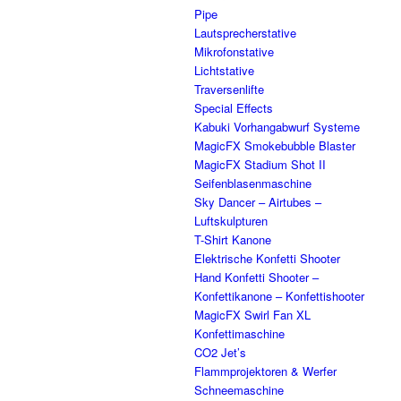
Pipe
Lautsprecherstative
Mikrofonstative
Lichtstative
Traversenlifte
Special Effects
Kabuki Vorhangabwurf Systeme
MagicFX Smokebubble Blaster
MagicFX Stadium Shot II
Seifenblasenmaschine
Sky Dancer – Airtubes –
Luftskulpturen
T-Shirt Kanone
Elektrische Konfetti Shooter
Hand Konfetti Shooter –
Konfettikanone – Konfettishooter
MagicFX Swirl Fan XL
Konfettimaschine
CO2 Jet’s
Flammprojektoren & Werfer
Schneemaschine