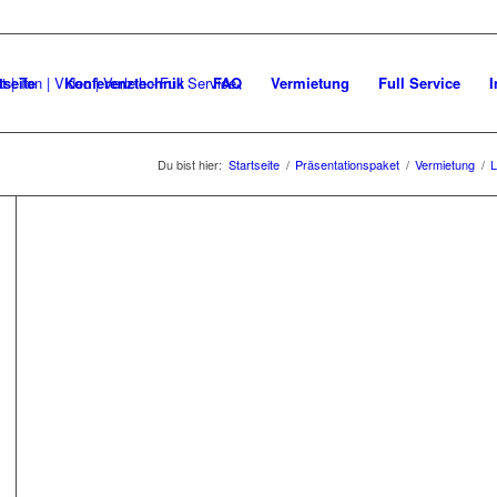
tseite
Konferenztechnik
FAQ
Vermietung
Full Service
I
Du bist hier:
Startseite
/
Präsentationspaket
/
Vermietung
/
L