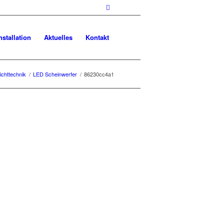
nstallation
Aktuelles
Kontakt
ichttechnik
/
LED Scheinwerfer
/
86230cc4a1