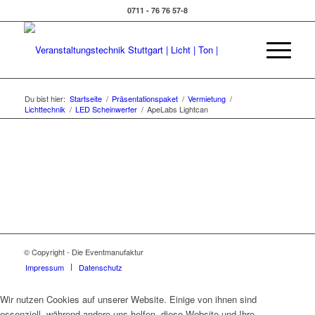
0711 - 76 76 57-8
Du bist hier:
Startseite
/
Präsentationspaket
/
Vermietung
/
Lichttechnik
/
LED Scheinwerfer
/
ApeLabs Lightcan
© Copyright - Die Eventmanufaktur
Impressum
Datenschutz
Wir nutzen Cookies auf unserer Website. Einige von ihnen sind
essenziell, während andere uns helfen, diese Website und Ihre