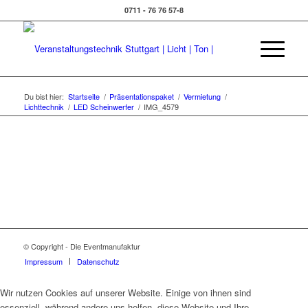
0711 - 76 76 57-8
Du bist hier:
Startseite
/
Präsentationspaket
/
Vermietung
/
Lichttechnik
/
LED Scheinwerfer
/
IMG_4579
© Copyright - Die Eventmanufaktur
Impressum
Datenschutz
Wir nutzen Cookies auf unserer Website. Einige von ihnen sind
essenziell, während andere uns helfen, diese Website und Ihre