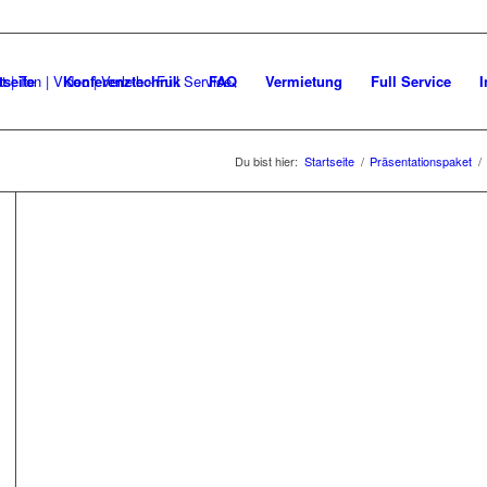
tseite
Konferenztechnik
FAQ
Vermietung
Full Service
I
Du bist hier:
Startseite
/
Präsentationspaket
/