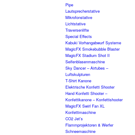
Pipe
Lautsprecherstative
Mikrofonstative
Lichtstative
Traversenlifte
Special Effects
Kabuki Vorhangabwurf Systeme
MagicFX Smokebubble Blaster
MagicFX Stadium Shot II
Seifenblasenmaschine
Sky Dancer – Airtubes –
Luftskulpturen
T-Shirt Kanone
Elektrische Konfetti Shooter
Hand Konfetti Shooter –
Konfettikanone – Konfettishooter
MagicFX Swirl Fan XL
Konfettimaschine
CO2 Jet’s
Flammprojektoren & Werfer
Schneemaschine