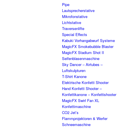
Pipe
Lautsprecherstative
Mikrofonstative
Lichtstative
Traversenlifte
Special Effects
Kabuki Vorhangabwurf Systeme
MagicFX Smokebubble Blaster
MagicFX Stadium Shot II
Seifenblasenmaschine
Sky Dancer – Airtubes –
Luftskulpturen
T-Shirt Kanone
Elektrische Konfetti Shooter
Hand Konfetti Shooter –
Konfettikanone – Konfettishooter
MagicFX Swirl Fan XL
Konfettimaschine
CO2 Jet’s
Flammprojektoren & Werfer
Schneemaschine