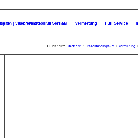
tseite
Konferenztechnik
FAQ
Vermietung
Full Service
I
Du bist hier:
Startseite
/
Präsentationspaket
/
Vermietung
/