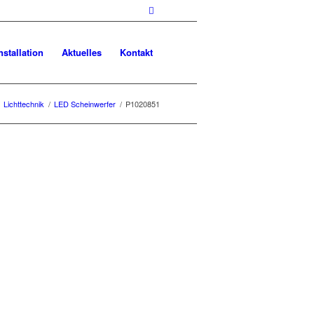
nstallation
Aktuelles
Kontakt
Lichttechnik
/
LED Scheinwerfer
/
P1020851