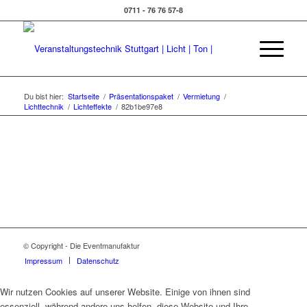
0711 - 76 76 57-8
Du bist hier:
Startseite
/
Präsentationspaket
/
Vermietung
/
Lichttechnik
/
Lichteffekte
/
82b1be97e8
© Copyright - Die Eventmanufaktur
Impressum
Datenschutz
Wir nutzen Cookies auf unserer Website. Einige von ihnen sind
essenziell, während andere uns helfen, diese Website und Ihre