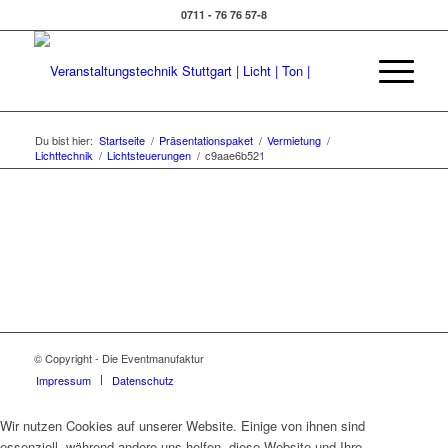
0711 - 76 76 57-8
Du bist hier:
Startseite
/
Präsentationspaket
/
Vermietung
/
Lichttechnik
/
Lichtsteuerungen
/
c9aae6b521
© Copyright - Die Eventmanufaktur
Impressum
Datenschutz
Wir nutzen Cookies auf unserer Website. Einige von ihnen sind
essenziell, während andere uns helfen, diese Website und Ihre