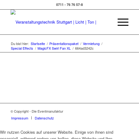
0711 - 76 76 57-8
Du bist hier:
Startseite
/
Präsentationspaket
/
Vermietung
/
Special Effects
/
MagicFX Swirl Fan XL
/
664ad3242c
© Copyright - Die Eventmanufaktur
Impressum
Datenschutz
Wir nutzen Cookies auf unserer Website. Einige von ihnen sind
essenziell, während andere uns helfen, diese Website und Ihre