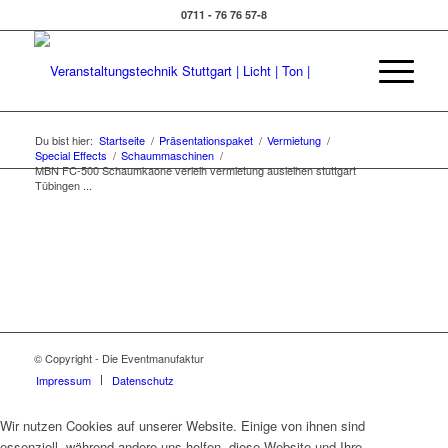
0711 - 76 76 57-8
Du bist hier:
Startseite
/
Präsentationspaket
/
Vermietung
/
Special Effects
/
Schaummaschinen
/
MBN FC-500 Schaumkaone verleih vermietung ausleihen stuttgart
Tübingen ...
© Copyright - Die Eventmanufaktur
Impressum
Datenschutz
Wir nutzen Cookies auf unserer Website. Einige von ihnen sind
essenziell, während andere uns helfen, diese Website und Ihre