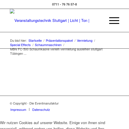
0711 - 76 76 57-8
Du bist hier:
Startseite
/
Präsentationspaket
/
Vermietung
/
Special Effects
/
Schaummaschinen
/
MBN FC-500 Schaumkaone verleih vermietung ausleihen stuttgart
Tübingen ...
© Copyright - Die Eventmanufaktur
Impressum
Datenschutz
Wir nutzen Cookies auf unserer Website. Einige von ihnen sind
essenziell, während andere uns helfen, diese Website und Ihre