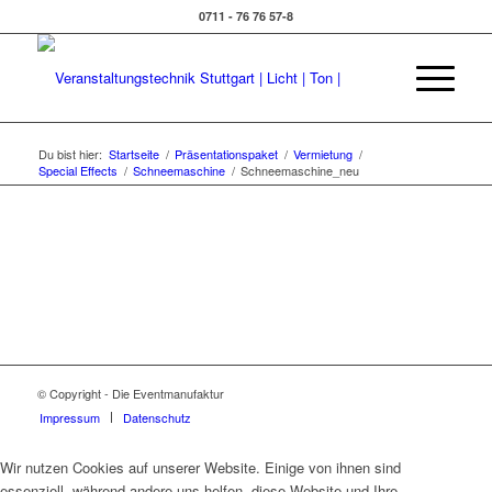
0711 - 76 76 57-8
Du bist hier:
Startseite
/
Präsentationspaket
/
Vermietung
/
Special Effects
/
Schneemaschine
/
Schneemaschine_neu
© Copyright - Die Eventmanufaktur
Impressum
Datenschutz
Wir nutzen Cookies auf unserer Website. Einige von ihnen sind
essenziell, während andere uns helfen, diese Website und Ihre