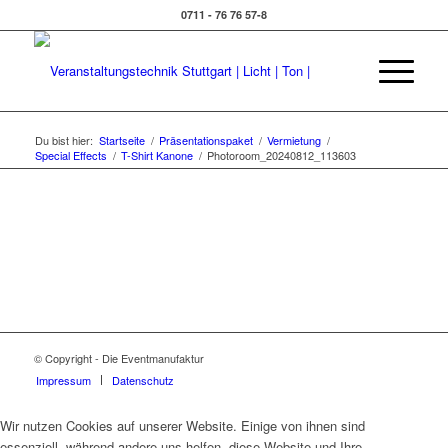
0711 - 76 76 57-8
Du bist hier:
Startseite
/
Präsentationspaket
/
Vermietung
/
Special Effects
/
T-Shirt Kanone
/
Photoroom_20240812_113603
© Copyright - Die Eventmanufaktur
Impressum
Datenschutz
Wir nutzen Cookies auf unserer Website. Einige von ihnen sind
essenziell, während andere uns helfen, diese Website und Ihre