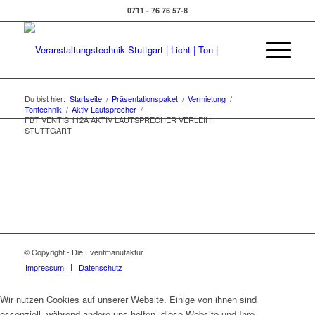
0711 - 76 76 57-8
Du bist hier:
Startseite
/
Präsentationspaket
/
Vermietung
/
Tontechnik
/
Aktiv Lautsprecher
/
FBT VENTIS 112A AKTIV LAUTSPRECHER VERLEIH
STUTTGART
© Copyright - Die Eventmanufaktur
Impressum
Datenschutz
Wir nutzen Cookies auf unserer Website. Einige von ihnen sind
essenziell, während andere uns helfen, diese Website und Ihre