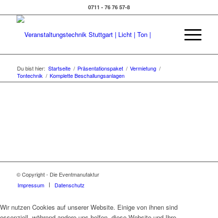
0711 - 76 76 57-8
Du bist hier:
Startseite
/
Präsentationspaket
/
Vermietung
/
Tontechnik
/
Komplette Beschallungsanlagen
© Copyright - Die Eventmanufaktur
Impressum
Datenschutz
Wir nutzen Cookies auf unserer Website. Einige von ihnen sind
essenziell, während andere uns helfen, diese Website und Ihre