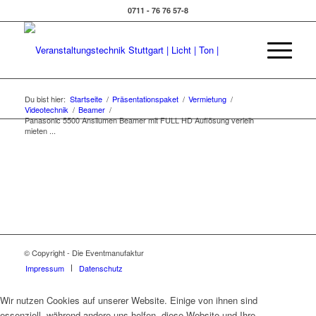
0711 - 76 76 57-8
Du bist hier:
Startseite
/
Präsentationspaket
/
Vermietung
/
Videotechnik
/
Beamer
/
Panasonic 5500 Ansilumen Beamer mit FULL HD Auflösung verleih
mieten ...
© Copyright - Die Eventmanufaktur
Impressum
Datenschutz
Wir nutzen Cookies auf unserer Website. Einige von ihnen sind
essenziell, während andere uns helfen, diese Website und Ihre