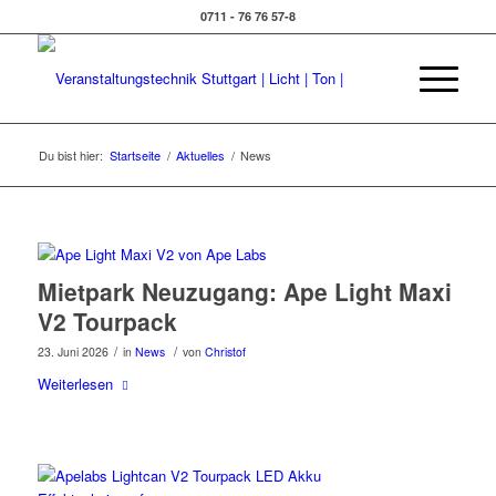
0711 - 76 76 57-8
Du bist hier:
Startseite
/
Aktuelles
/
News
Mietpark Neuzugang: Ape Light Maxi
V2 Tourpack
/
/
23. Juni 2026
in
News
von
Christof
Weiterlesen