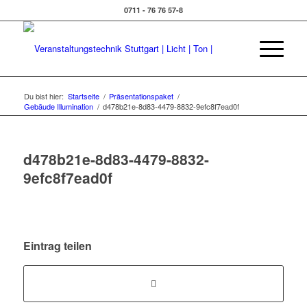
0711 - 76 76 57-8
Du bist hier:
Startseite
/
Präsentationspaket
/
Gebäude Illumination
/
d478b21e-8d83-4479-8832-9efc8f7ead0f
d478b21e-8d83-4479-8832-
9efc8f7ead0f
Eintrag teilen