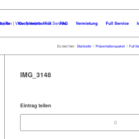
tseite
Konferenztechnik
FAQ
Vermietung
Full Service
I
Du bist hier:
Startseite
/
Präsentationspaket
/
Full S
IMG_3148
Eintrag teilen