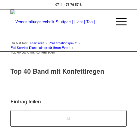
0711 - 76 76 57-8
Du bist hier:
Startseite
/
Präsentationspaket
/
Full Service Dienstleister für Ihren Event
/
Top 40 Band mit Konfettiregen
Top 40 Band mit Konfettiregen
Eintrag teilen