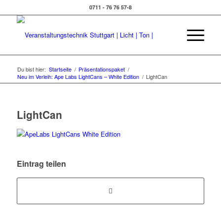
0711 - 76 76 57-8
Du bist hier:
Startseite
/
Präsentationspaket
/
Neu im Verleih: Ape Labs LightCans – White Edition
/
LightCan
LightCan
Eintrag teilen