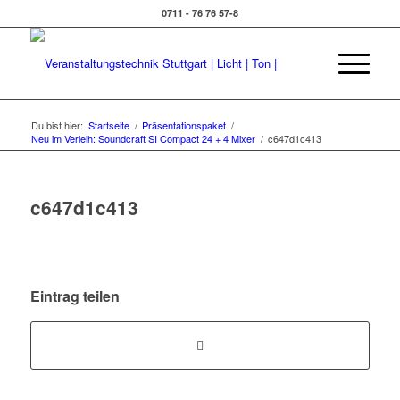
0711 - 76 76 57-8
Du bist hier:
Startseite
/
Präsentationspaket
/
Neu im Verleih: Soundcraft SI Compact 24 + 4 Mixer
/
c647d1c413
c647d1c413
Eintrag teilen