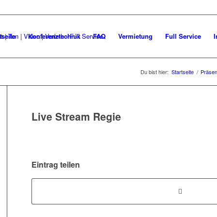
tseite
Konferenztechnik
FAQ
Vermietung
Full Service
I
Du bist hier:
Startseite
/
Präsen
Live Stream Regie
Eintrag teilen