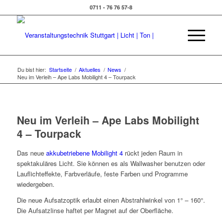
0711 - 76 76 57-8
Du bist hier:
Startseite
/
Aktuelles
/
News
/
Neu im Verleih – Ape Labs Mobilight 4 – Tourpack
Neu im Verleih – Ape Labs Mobilight
4 – Tourpack
Das neue
akkubetriebene Mobilight 4
rückt jeden Raum in
spektakuläres Licht. Sie können es als Wallwasher benutzen oder
Lauflichteffekte, Farbverläufe, feste Farben und Programme
wiedergeben.
Die neue Aufsatzoptik erlaubt einen Abstrahlwinkel von 1° – 160°.
Die Aufsatzlinse haftet per Magnet auf der Oberfläche.